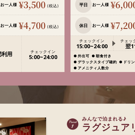
¥3,500
¥6,00
平日
お一人様
お一人様
(税込)
¥4,700
¥7,20
休日
お一人様
お一人様
(税込)
チェックイン
チェッ
15:00~24:00
翌11
チェックイン
間利用
5:00~24:00
外出可
朝食付き
デラックスタイプ確約
ドリン
アメニティ人数分
みんなで泊まれる♪
ラグジュア