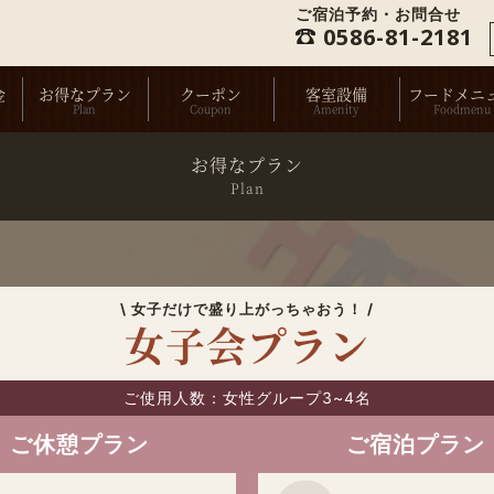
ご宿泊予約・お問合せ
0586-81-2181
金
お得なプラン
クーポン
客室設備
フードメニ
お得なプラン
Plan
\ 女子だけで盛り上がっちゃおう！ /
女子会プラン
ご使用人数：女性グループ3~4名
ご休憩プラン
ご宿泊プラン